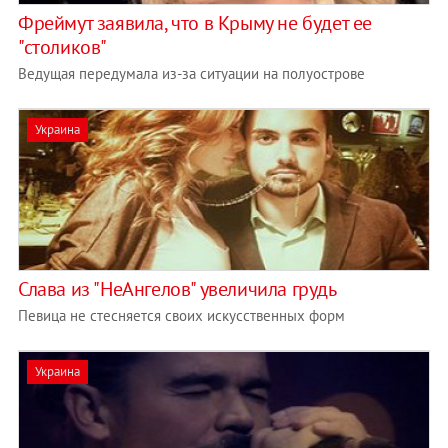
Фреймут заявила, что в Крыму не будет ее
"столиков"
Ведущая передумала из-за ситуации на полуострове
Украина
Слава из "НеАнгелов" увеличила грудь
Певица не стесняется своих искусственных форм
Украина