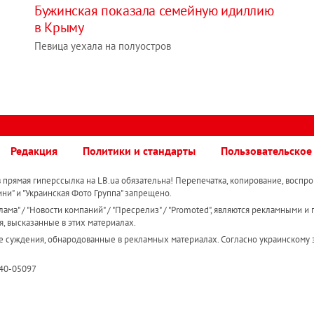
Бужинская показала семейную идиллию
в Крыму
Певица уехала на полуостров
Редакция
Политики и стандарты
Пользовательское
прямая гиперссылка на LB.ua обязательна! Перепечатка, копирование, воспро
ини" и "Украинская Фото Группа" запрещено.
ама" / "Новости компаний" / "Пресрелиз" / "Promoted", являются рекламными и 
я, высказанные в этих материалах.
е суждения, обнародованные в рекламных материалах. Согласно украинскому з
R40-05097