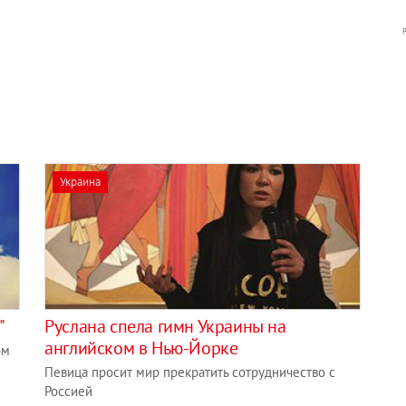
Украина
"
Руслана спела гимн Украины на
английском в Нью-Йорке
ом
Певица просит мир прекратить сотрудничество с
Россией