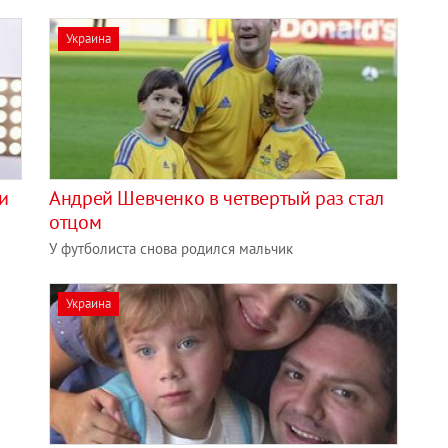
Украина
и
Андрей Шевченко в четвертый раз стал
отцом
У футболиста снова родился мальчик
Украина