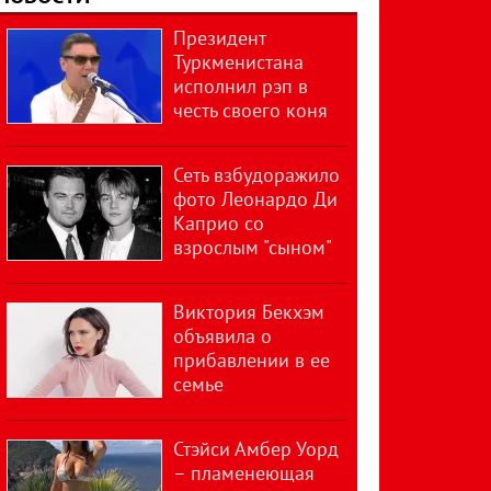
Президент
Туркменистана
исполнил рэп в
честь своего коня
Сеть взбудоражило
фото Леонардо Ди
Каприо со
взрослым "сыном"
Виктория Бекхэм
объявила о
прибавлении в ее
семье
Стэйси Амбер Уорд
– пламенеющая