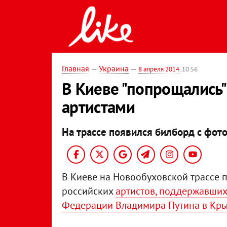
Главная
—
Украина
—
8 апреля 2014
, 10:56
В Киеве "попрощались"
артистами
На трассе появился билборд с фото
В Киеве на Новообуховской трассе 
российских
артистов, поддержавших
Федерации Владимира Путина в Кр