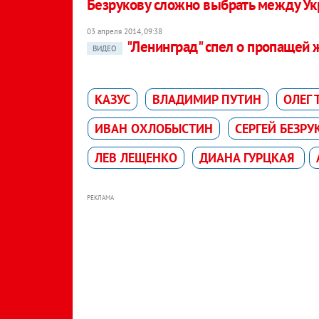
Безрукову сложно выбрать между Ук
03 апреля 2014, 09:38
"Ленинград" спел о пропащей ж
ВИДЕО
КАЗУС
ВЛАДИМИР ПУТИН
ОЛЕГ 
ИВАН ОХЛОБЫСТИН
СЕРГЕЙ БЕЗРУ
ЛЕВ ЛЕЩЕНКО
ДИАНА ГУРЦКАЯ
РЕКЛАМА