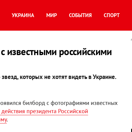
УКРАИНА
МИР
СОБЫТИЯ
СПОРТ
 с известными российскими
 звезд, которых не хотят видеть в Украине.
появился билборд с фотографиями известных
 действия президента Российской
ыму
.