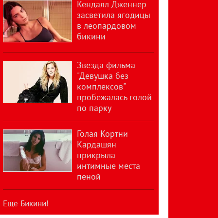
Кендалл Дженнер
засветила ягодицы
в леопардовом
бикини
Звезда фильма
"Девушка без
комплексов"
пробежалась голой
по парку
Голая Кортни
Кардашян
прикрыла
интимные места
пеной
Еще Бикини!