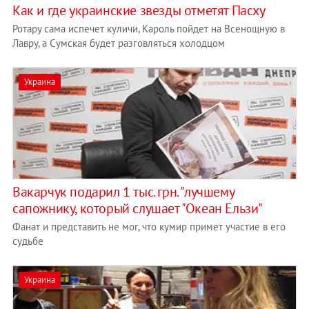
Как и где украинские звезды отметят Пасху
Ротару сама испечет куличи, Кароль пойдет на Всенощную в
Лавру, а Сумская будет разговляться холодцом
Украина
Вакарчук подарил 1 тыс. грн. "лучшему
сапожнику, который слушает "Океан Ельзи"
Фанат и представить не мог, что кумир примет участие в его
судьбе
Украина