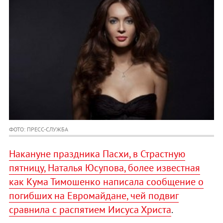
ФОТО: ПРЕСС-СЛУЖБА
Накануне праздника Пасхи, в Страстную
пятницу, Наталья Юсупова, более известная
как Кума Тимошенко написала сообщение о
погибших на Евромайдане, чей подвиг
сравнила с распятием Иисуса Христа
.