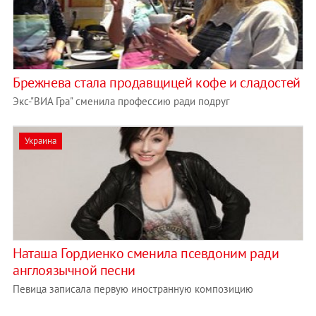
Брежнева стала продавщицей кофе и сладостей
Экс-"ВИА Гра" сменила профессию ради подруг
Украина
Наташа Гордиенко сменила псевдоним ради
англоязычной песни
Певица записала первую иностранную композицию