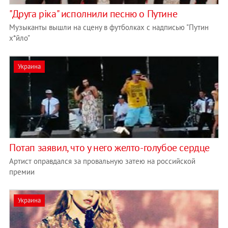
"Друга рiка" исполнили песню о Путине
Музыканты вышли на сцену в футболках с надписью "Путин
х*йло"
Украина
Потап заявил, что у него желто-голубое сердце
Артист оправдался за провальную затею на российской
премии
Украина