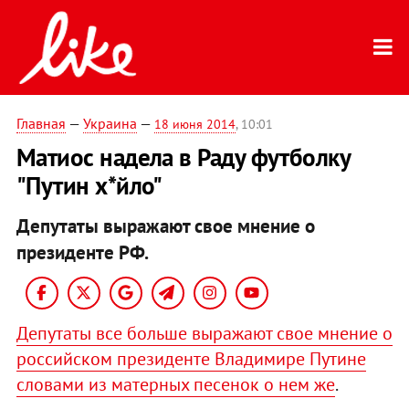
Главная
—
Украина
—
18 июня 2014
, 10:01
Матиос надела в Раду футболку
"Путин х*йло"
Депутаты выражают свое мнение о
президенте РФ.
Депутаты все больше выражают свое мнение о
российском президенте Владимире Путине
словами из матерных песенок о нем же
.