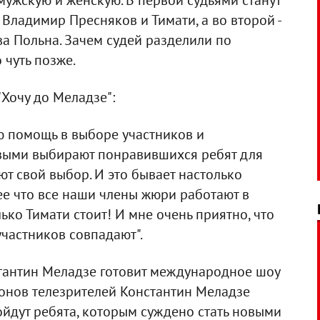
ужскую и женскую. В первой судьями станут
 Владимир Пресняков и Тимати, а во второй -
ва Польна. Зачем судей разделили по
 чуть позже.
Хочу до Меладзе":
 помощь в выборе участников и
рвыми выбирают понравившихся ребят для
ют свой выбор. И это бывает настолько
ее что все наши члены жюри работают в
ько Тимати стоит! И мне очень приятно, что
частников совпадают".
стантин Меладзе готовит международное шоу
лионов телезрителей Константин Меладзе
войдут ребята, которым суждено стать новыми