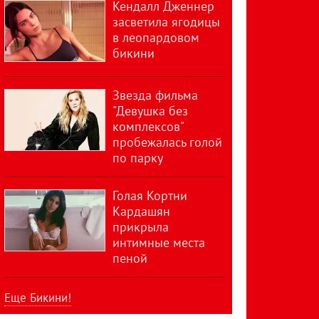
Кендалл Дженнер
засветила ягодицы
в леопардовом
бикини
Звезда фильма
"Девушка без
комплексов"
пробежалась голой
по парку
Голая Кортни
Кардашян
прикрыла
интимные места
пеной
Еще Бикини!