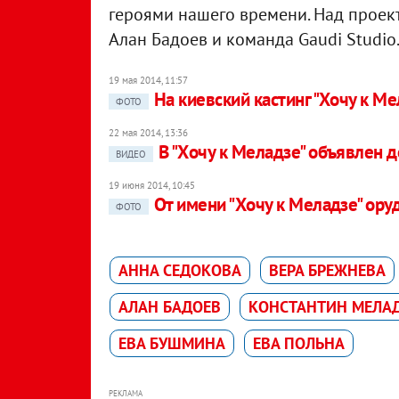
героями нашего времени. Над проек
Алан Бадоев и команда Gaudi Studio
19 мая 2014, 11:57
На киевский кастинг "Хочу к Ме
ФОТО
22 мая 2014, 13:36
В "Хочу к Меладзе" объявлен 
ВИДЕО
19 июня 2014, 10:45
От имени "Хочу к Меладзе" ор
ФОТО
АННА СЕДОКОВА
ВЕРА БРЕЖНЕВА
АЛАН БАДОЕВ
КОНСТАНТИН МЕЛА
ЕВА БУШМИНА
ЕВА ПОЛЬНА
РЕКЛАМА