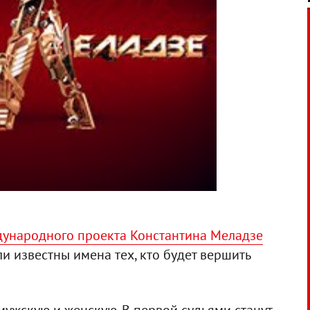
дународного проекта Константина Меладзе
али известны имена тех, кто будет вершить