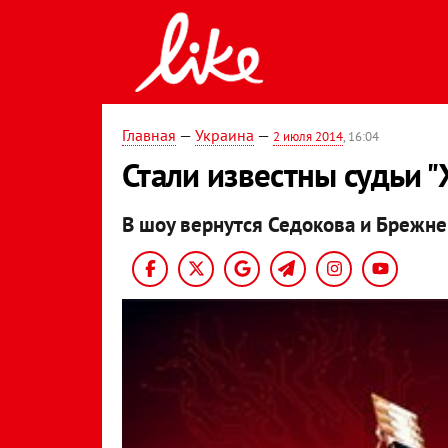
Главная
—
Украина
—
2 июля 2014
, 16:04
Стали известны судьи "
В шоу вернутся Седокова и Брежне