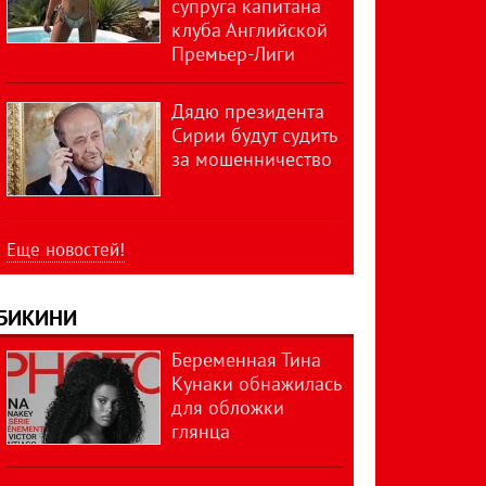
супруга капитана
клуба Английской
Премьер-Лиги
Дядю президента
Сирии будут судить
за мошенничество
Еще новостей!
БИКИНИ
Беременная Тина
Кунаки обнажилась
для обложки
глянца