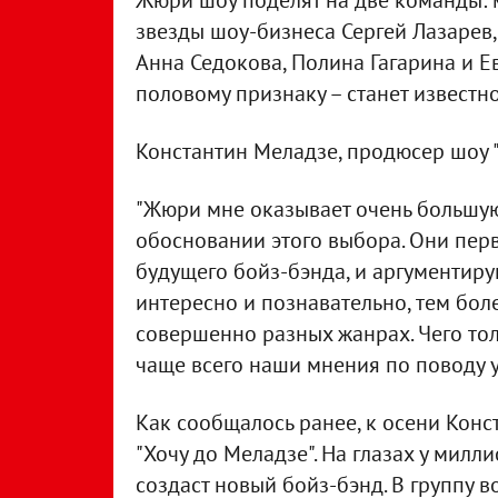
Жюри шоу поделят на две команды: м
звезды шоу-бизнеса Сергей Лазарев,
Анна Седокова, Полина Гагарина и Е
половому признаку – станет известно
Константин Меладзе, продюсер шоу "
"Жюри мне оказывает очень большую
обосновании этого выбора. Они пе
будущего бойз-бэнда, и аргументиру
интересно и познавательно, тем бол
совершенно разных жанрах. Чего тол
чаще всего наши мнения по поводу у
Как сообщалось ранее, к осени Кон
"Хочу до Меладзе". На глазах у мил
создаст новый бойз-бэнд. В группу 