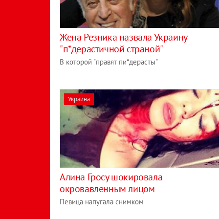
Жена Резника назвала Украину
"п*дерастичной страной"
В которой "правят пи*дерасты"
Украина
Алина Гросу шокировала
окровавленным лицом
Певица напугала снимком