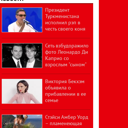
Президент
Туркменистана
исполнил рэп в
честь своего коня
Сеть взбудоражило
фото Леонардо Ди
Каприо со
взрослым "сыном"
Виктория Бекхэм
объявила о
прибавлении в ее
семье
Стэйси Амбер Уорд
– пламенеющая