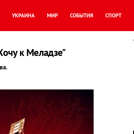
УКРАИНА
МИР
СОБЫТИЯ
СПОРТ
Хочу к Меладзе"
ва.