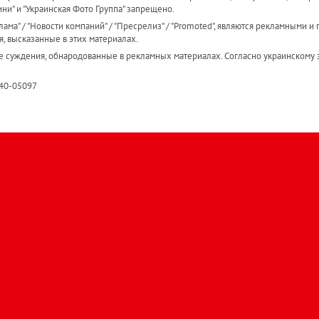
ини" и "Украинская Фото Группа" запрещено.
ама" / "Новости компаний" / "Пресрелиз" / "Promoted", являются рекламными и 
я, высказанные в этих материалах.
е суждения, обнародованные в рекламных материалах. Согласно украинскому з
R40-05097