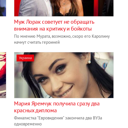
Муж Лорак советует не обращать
внимания на критику и бойкоты
По мнению Мурата, возможно, скоро его Каролину
начнут считать героиней
Украина
Мария Яремчук получила сразу два
красных диплома
Финалистка "Евровидения" закончила два ВУЗа
одновременно