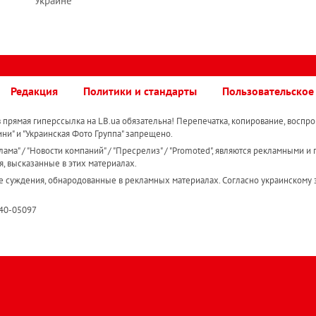
Украине
Редакция
Политики и стандарты
Пользовательское
прямая гиперссылка на LB.ua обязательна! Перепечатка, копирование, воспро
ини" и "Украинская Фото Группа" запрещено.
ама" / "Новости компаний" / "Пресрелиз" / "Promoted", являются рекламными и 
я, высказанные в этих материалах.
е суждения, обнародованные в рекламных материалах. Согласно украинскому з
R40-05097