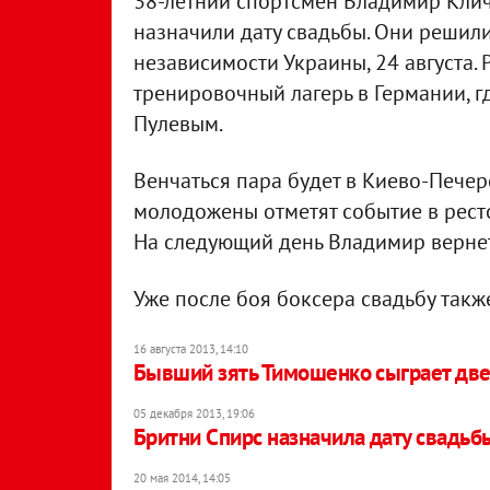
38-летний спортсмен Владимир Клич
назначили дату свадьбы. Они решил
независимости Украины, 24 августа.
тренировочный лагерь в Германии, г
Пулевым.
Венчаться пара будет в Киево-Печер
молодожены отметят событие в ресто
На следующий день Владимир вернет
Уже после боя боксера свадьбу такж
16 августа 2013, 14:10
Бывший зять Тимошенко сыграет дв
05 декабря 2013, 19:06
Бритни Спирс назначила дату свадьб
20 мая 2014, 14:05