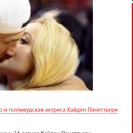
 и голливудская актриса Хайден Панеттьери