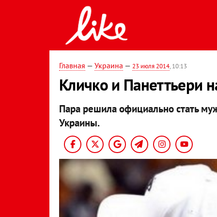
Главная
—
Украина
—
23 июля 2014
, 10:13
Кличко и Панеттьери н
Пара решила официально стать му
Украины.