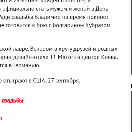
ко и 24-летняя Хайден Панеттьери
и официально стать мужем и женой в День
 Ради свадьбы Владимир на время покинет
де готовится к бою с болгарином Кубратом
ской лавре. Вечером в кругу друзей и родных
ран-дизайн-отеле 11 Mirrors в центре Киева.
ся в Германию.
е отыграют в США, 27 сентября.
е свадьбы
ы