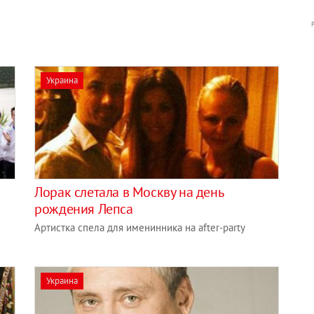
Украина
Лорак слетала в Москву на день
рождения Лепса
Артистка спела для именинника на after-party
Украина