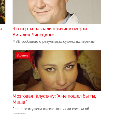
а
Эксперты назвали причину смерти
Виталия Линецкого
МВД сообщило о результатах судмедэкспертизы
Украина
Мозговая Галустяну: "А не пошел бы ты,
Миша"
Елена возмущена высказываниями комика об