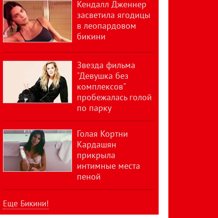
Кендалл Дженнер
засветила ягодицы
в леопардовом
бикини
Звезда фильма
"Девушка без
комплексов"
пробежалась голой
по парку
Голая Кортни
Кардашян
прикрыла
интимные места
пеной
Еще Бикини!