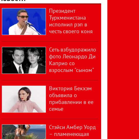
Президент
Туркменистана
исполнил рэп в
честь своего коня
Сеть взбудоражило
фото Леонардо Ди
Каприо со
взрослым "сыном"
Виктория Бекхэм
объявила о
прибавлении в ее
семье
Стэйси Амбер Уорд
– пламенеющая