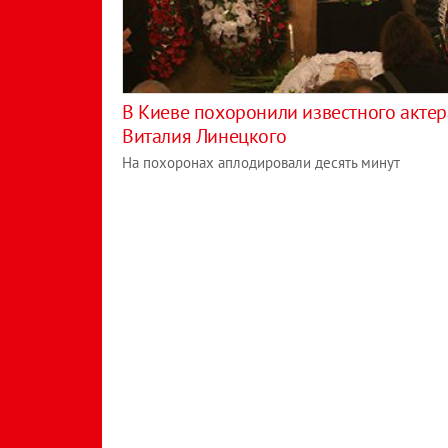
В Киеве похоронили известного актер
Виталия Линецкого
На похоронах аплодировали десять минут