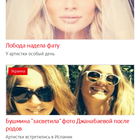
Лобода надела фату
У артистки особый день
Украина
Бушмина "засветила" фото Джанабаевой после
родов
Артистки встретились в Испании