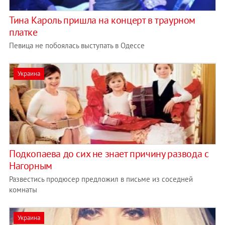
Тина Кароль пришла на концерт в траурном
платке
Певица не побоялась выступать в Одессе
Украина
Подкопаева до сих не знает причину развода с
Нагорным
Развестись продюсер предложил в письме из соседней
комнаты
Украина