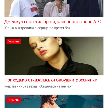
Джеджула посетил брата, раненного в зоне АТО
Юрию выстрелили в сердце во время боя
Украина
Приходько отказалась от бабушки-россиянки
Родственница звезды обиделась на внучку
Украина