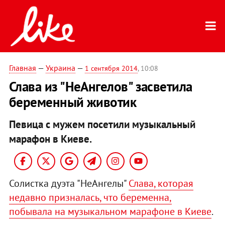
Главная
—
Украина
—
1 сентября 2014
, 10:08
Слава из "НеАнгелов" засветила
беременный животик
Певица с мужем посетили музыкальный
марафон в Киеве.
Солистка дуэта "НеАнгелы"
Слава, которая
недавно призналась, что беременна,
побывала на музыкальном марафоне в Киеве
.