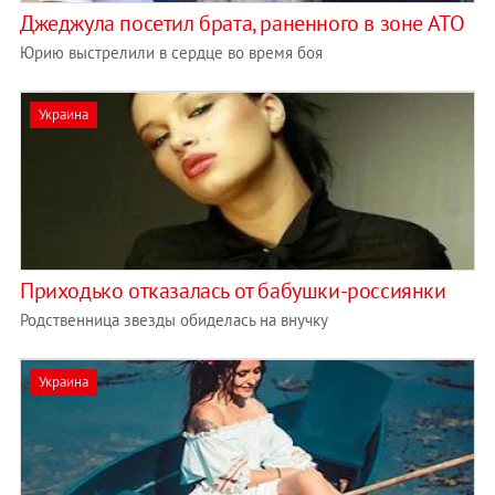
Джеджула посетил брата, раненного в зоне АТО
Юрию выстрелили в сердце во время боя
Украина
Приходько отказалась от бабушки-россиянки
Родственница звезды обиделась на внучку
Украина