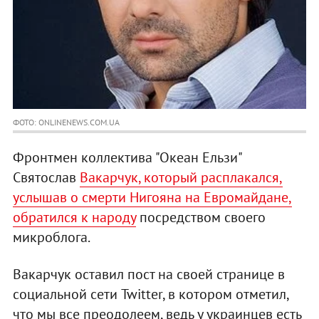
ФОТО: ONLINENEWS.COM.UA
Фронтмен коллектива "Океан Ельзи"
Святослав
Вакарчук, который расплакался,
услышав о смерти Нигояна на Евромайдане,
обратился к народу
посредством своего
микроблога.
Вакарчук оставил пост на своей странице в
социальной сети Twitter, в котором отметил,
что мы все преодолеем, ведь у украинцев есть