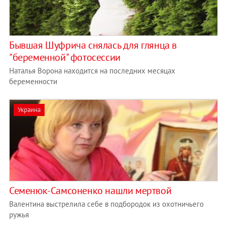
Бывшая Шуфрича снялась для глянца в
"беременной" фотосессии
Наталья Ворона находится на последних месяцах
беременности
Украина
Семенюк-Самсоненко нашли мертвой
Валентина выстрелила себе в подбородок из охотничьего
ружья