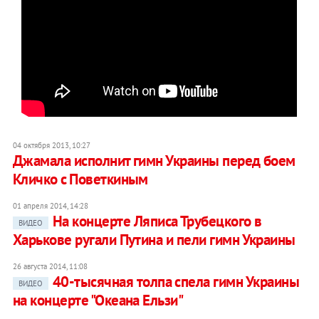
04 октября 2013, 10:27
Джамала исполнит гимн Украины перед боем
Кличко c Поветкиным
01 апреля 2014, 14:28
На концерте Ляписа Трубецкого в
ВИДЕО
Харькове ругали Путина и пели гимн Украины
26 августа 2014, 11:08
40-тысячная толпа спела гимн Украины
ВИДЕО
на концерте "Океана Ельзи"