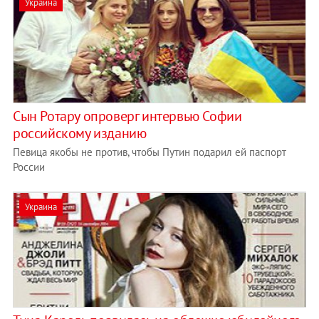
Украина
Сын Ротару опроверг интервью Софии
российскому изданию
Певица якобы не против, чтобы Путин подарил ей паспорт
России
Украина