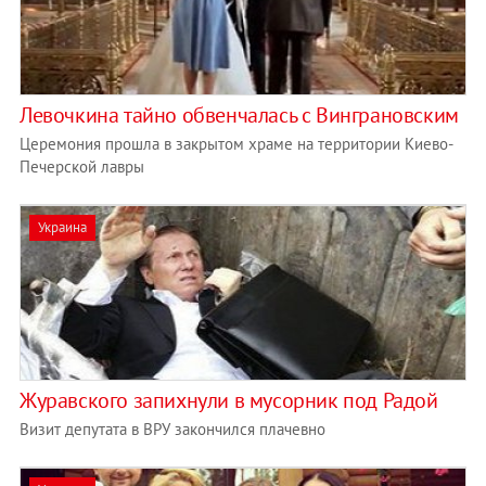
Левочкина тайно обвенчалась с Винграновским
Церемония прошла в закрытом храме на территории Киево-
Печерской лавры
Украина
Журавского запихнули в мусорник под Радой
Визит депутата в ВРУ закончился плачевно