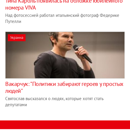
Тина Кароль появилась на обложке юбилейного
номера VIVA
Над фотосессией работал итальянский фотограф Федерике
Путелли
Украина
Вакарчук: "Политики забирают героев у простых
людей"
Святослав высказался о людях, которые хотят стать
депутатами