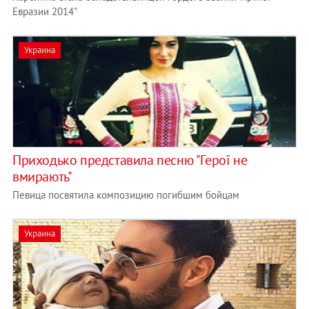
Евразии 2014"
Украина
Приходько представила песню "Герої не
вмирають"
Певица посвятила композицию погибшим бойцам
Украина