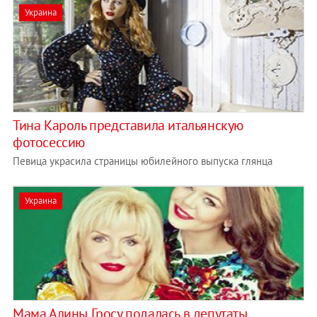
Украина
Тина Кароль представила итальянскую
фотосессию
Певица украсила страницы юбилейного выпуска глянца
Украина
Мама Алины Гросу подалась в депутаты