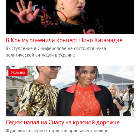
В Крыму отменили концерт Нино Катамадзе
Выступление в Симферополе не состоится из-за
политической ситуации в Украине
Украина
Седюк напал на Сиару на красной дорожке
Журналист в черных стрингах приставал к певице