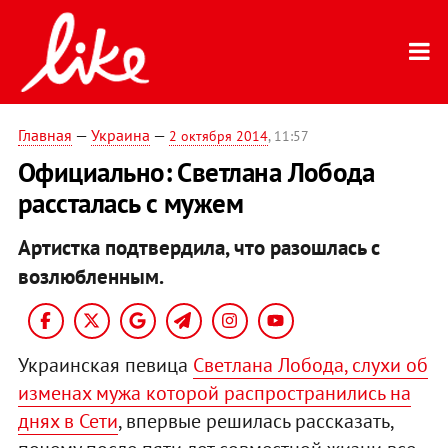
Главная
—
Украина
—
2 октября 2014
, 11:57
Официально: Светлана Лобода
рассталась с мужем
Артистка подтвердила, что разошлась с
возлюбленным.
Украинская певица
Светлана Лобода, слухи об
изменах мужа которой распространились на
днях в Сети
, впервые решилась рассказать,