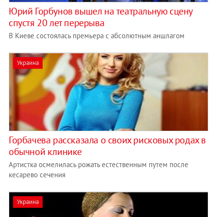
Юрий Горбунов вышел на театральную сцену
спустя 20 лет перерыва
В Киеве состоялась премьера с абсолютным аншлагом
Украина
Горбачева рассказала о своих рисковых родах в
обычной клинике
Артистка осмелилась рожать естественным путем после
кесарево сечения
Украина