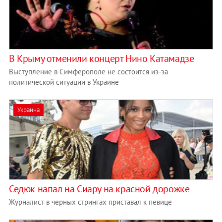
В Крыму отменили концерт Нино Катамадзе
Выступление в Симферополе не состоится из-за
политической ситуации в Украине
Украина
Седюк напал на Сиару на красной дорожке
Журналист в черных стрингах приставал к певице