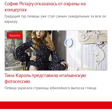
София Ротару отказалась от охраны на
концертах
Грядущий тур певицы уже стал самым скандальным за всю ее
карьеру
Украина
Тина Кароль представила итальянскую
фотосессию
Певица украсила страницы юбилейного выпуска глянца