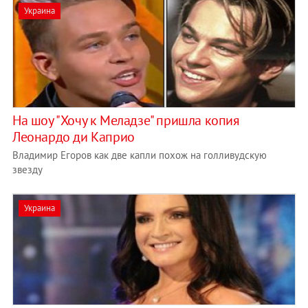
Украина
На шоу "Хочу к Меладзе" пришла копия
Леонардо ди Каприо
Владимир Егоров как две капли похож на голливудскую
звезду
Украина