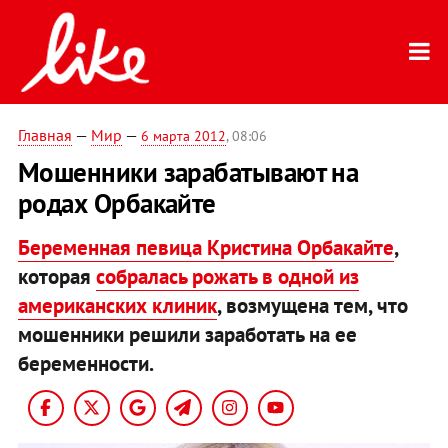
Главная
—
Мир
—
6 марта 2012
, 08:06
Мошенники зарабатывают на
родах Орбакайте
Беременная певица Кристина Орбакайте
,
которая
собралась рожать в одной из
американских клиник
, возмущена тем, что
мошенники решили заработать на ее
беременности.