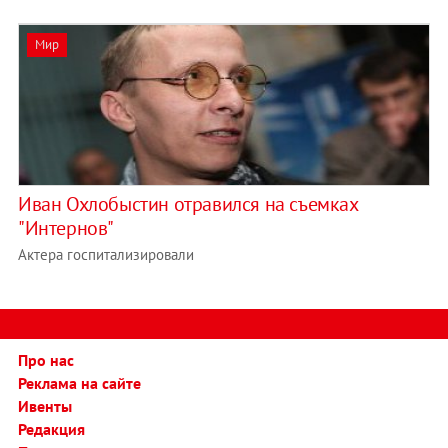
Мир
Иван Охлобыстин отравился на съемках
"Интернов"
Актера госпитализировали
Про нас
Реклама на сайте
Ивенты
Редакция