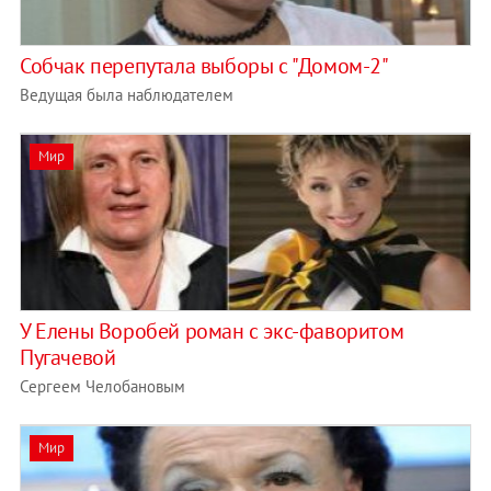
Собчак перепутала выборы с "Домом-2"
Ведущая была наблюдателем
Мир
У Елены Воробей роман с экс-фаворитом
Пугачевой
Сергеем Челобановым
Мир