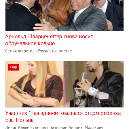
Арнольд Шварценеггер снова носит
обручальное кольцо
Семья встретила Рождество вместе
Мир
Участник "Чая вдвоем" оказался отцом ребенка
Евы Польны
Денис Клявер сделал признание Андрею Малахову