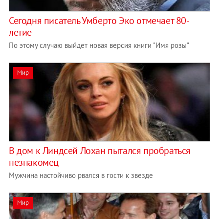
Сегодня писатель Умберто Эко отмечает 80-
летие
По этому случаю выйдет новая версия книги "Имя розы"
Мир
В дом к Линдсей Лохан пытался пробраться
незнакомец
Мужчина настойчиво рвался в гости к звезде
Мир