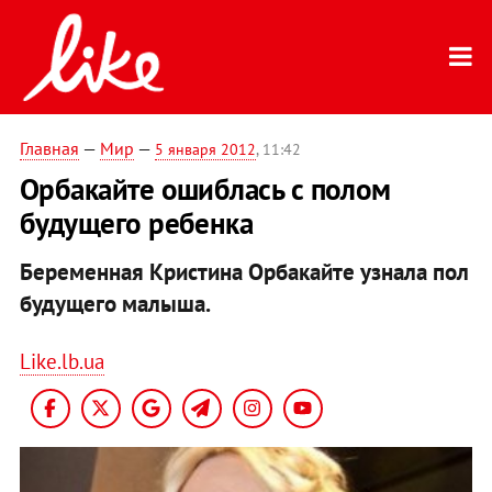
Главная
—
Мир
—
5 января 2012
, 11:42
Орбакайте ошиблась с полом
будущего ребенка
Беременная Кристина Орбакайте узнала пол
будущего малыша.
Like.lb.ua