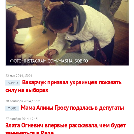
ФОТО: INSTAGRAM.COM/MASHA_SOBKO
22 мая 2014, 13:04
Вакарчук призвал украинцев показать
ВИДЕО
силу на выборах
30 сентября 2014, 13:12
Мама Алины Гросу подалась в депутаты
ФОТО
27 октября 2014, 12:15
Злата Огневич впервые рассказала, чем будет
заниматься в Раде