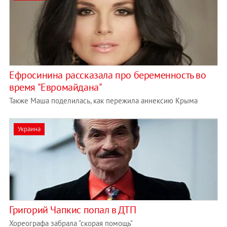
Ефросинина рассказала про беременность во
время "Евромайдана"
Также Маша поделилась, как пережила аннексию Крыма
Украина
Григорий Чапкис попал в ДТП
Хореографа забрала "скорая помощь"