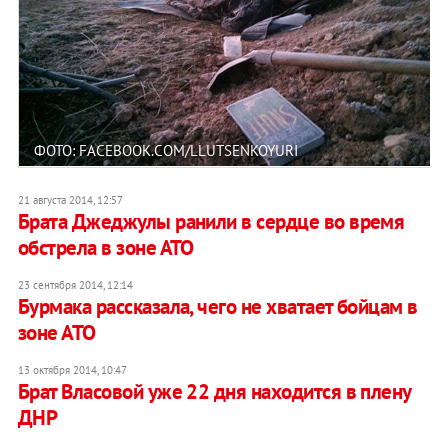
ФОТО: FACEBOOK.COM/LLUTSENKOYURI
21 августа 2014, 12:57
Брата Джеджулы ранили в сердце во время
обстрела в зоне АТО
23 сентября 2014, 12:14
Бурмака рассказала, чего не хватает бойцам в
зоне АТО
13 октября 2014, 10:47
Брат Власовой уже 22 дня находится в плену
ДНР