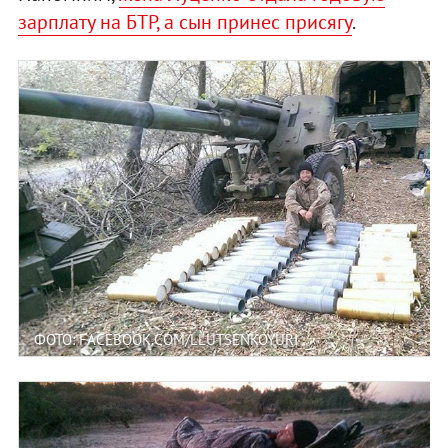
зарплату на БТР, а сын принес присягу
.
ФОТО: FACEBOOK.COM/LLUTSENKOYURI