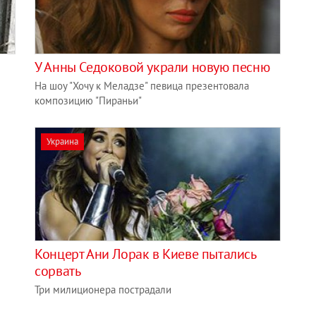
У Анны Седоковой украли новую песню
На шоу "Хочу к Меладзе" певица презентовала
композицию "Пираньи"
Украина
Концерт Ани Лорак в Киеве пытались
сорвать
Три милиционера пострадали