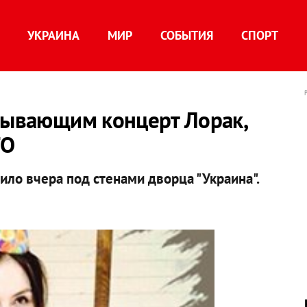
УКРАИНА
МИР
СОБЫТИЯ
СПОРТ
срывающим концерт Лорак,
ТО
ило вчера под стенами дворца "Украина".