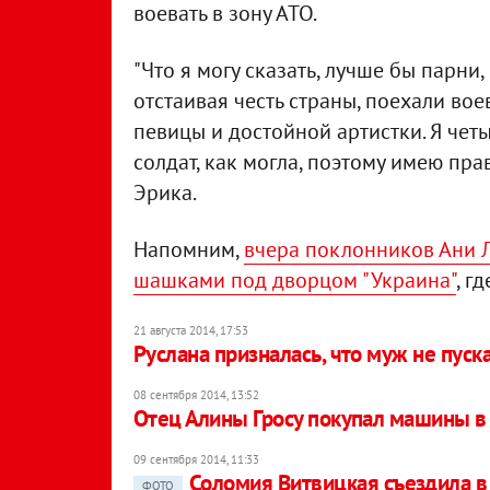
воевать в зону АТО.
"Что я могу сказать, лучше бы парни
отстаивая честь страны, поехали вое
певицы и достойной артистки. Я чет
солдат, как могла, поэтому имею прав
Эрика.
Напомним,
вчера поклонников Ани 
шашками под дворцом "Украина"
, г
21 августа 2014, 17:53
Руслана призналась, что муж не пуска
08 сентября 2014, 13:52
Отец Алины Гросу покупал машины в
09 сентября 2014, 11:33
Соломия Витвицкая съездила в 
ФОТО