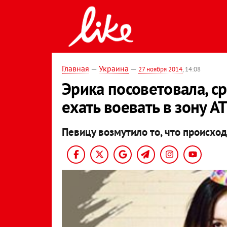
Главная
—
Украина
—
27 ноября 2014
, 14:08
Эрика посоветовала, 
ехать воевать в зону А
Певицу возмутило то, что происход