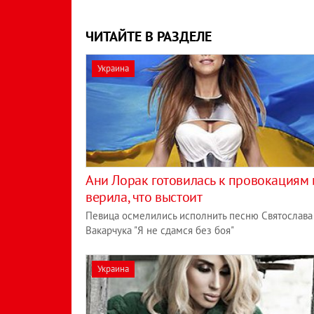
ЧИТАЙТЕ В РАЗДЕЛЕ
Украина
Ани Лорак готовилась к провокациям 
верила, что выстоит
Певица осмелились исполнить песню Святослава
Вакарчука "Я не сдамся без боя"
Украина