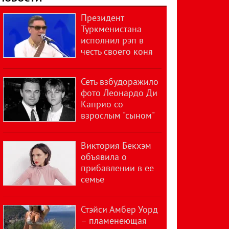
Президент
Туркменистана
исполнил рэп в
честь своего коня
Сеть взбудоражило
фото Леонардо Ди
Каприо со
взрослым "сыном"
Виктория Бекхэм
объявила о
прибавлении в ее
семье
Стэйси Амбер Уорд
– пламенеющая