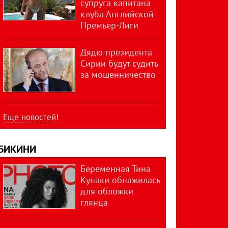
супруга капитана
клуба Английской
Премьер-Лиги
Дядю президента
Сирии будут судить
за мошенничество
Еще новостей!
БИКИНИ
Беременная Тина
Кунаки обнажилась
для обложки
глянца