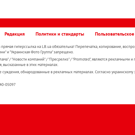
Редакция
Политики и стандарты
Пользовательское
прямая гиперссылка на LB.ua обязательна! Перепечатка, копирование, воспро
ини" и "Украинская Фото Группа" запрещено.
ама" / "Новости компаний" / "Пресрелиз" / "Promoted", являются рекламными и 
я, высказанные в этих материалах.
е суждения, обнародованные в рекламных материалах. Согласно украинскому з
R40-05097