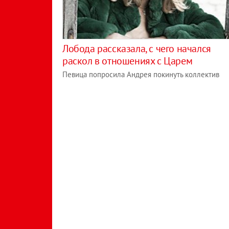
Лобода рассказала, с чего начался
раскол в отношениях с Царем
Певица попросила Андрея покинуть коллектив