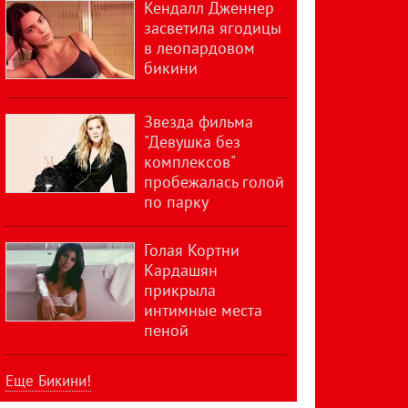
Кендалл Дженнер
засветила ягодицы
в леопардовом
бикини
Звезда фильма
"Девушка без
комплексов"
пробежалась голой
по парку
Голая Кортни
Кардашян
прикрыла
интимные места
пеной
Еще Бикини!