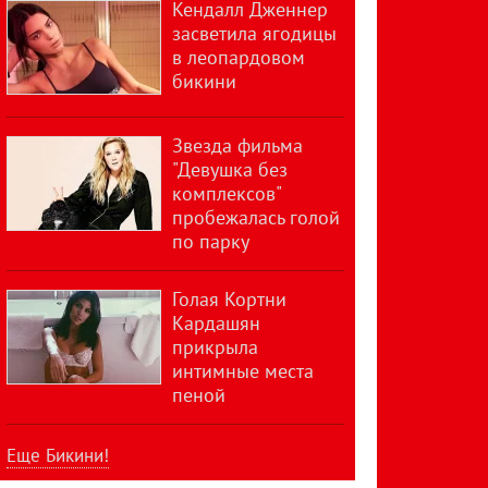
Кендалл Дженнер
засветила ягодицы
в леопардовом
бикини
Звезда фильма
"Девушка без
комплексов"
пробежалась голой
по парку
Голая Кортни
Кардашян
прикрыла
интимные места
пеной
Еще Бикини!