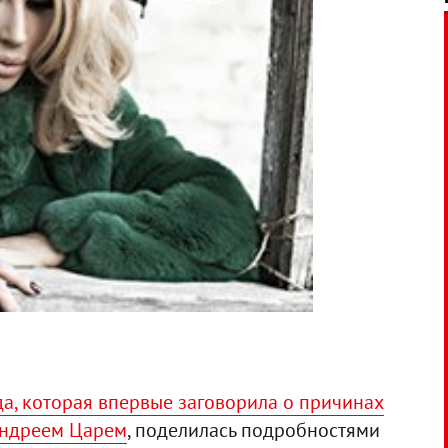
а, которая впервые заговорила о причинах
Андреем Царем
, поделилась подробностями