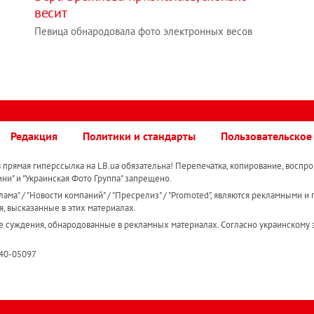
весит
Певица обнародовала фото электронных весов
Редакция
Политики и стандарты
Пользовательское
прямая гиперссылка на LB.ua обязательна! Перепечатка, копирование, воспро
ини" и "Украинская Фото Группа" запрещено.
ама" / "Новости компаний" / "Пресрелиз" / "Promoted", являются рекламными и 
я, высказанные в этих материалах.
е суждения, обнародованные в рекламных материалах. Согласно украинскому з
R40-05097