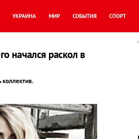
УКРАИНА
МИР
СОБЫТИЯ
СПОРТ
его начался раскол в
 коллектив.