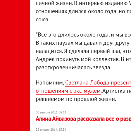
личной жизни. В интервью изданию V
отношениях длился около года, но п
союз.
"Все это длилось около года, и мы вс
В таких паузах мы давали друг другу
наладится. Я сделала первый шаг, ч
Андрея покинуть мой коллектив. В ито
разоткровенничалась звезда.
Напомним,
Светлана Лобода презент
отношениям с экс-мужем
. Артистка
реквиемом по прошлой жизни.
30 августа 2011, 09:11
Алина Айвазова рассказала все о ра
22 января 2014, 15:24