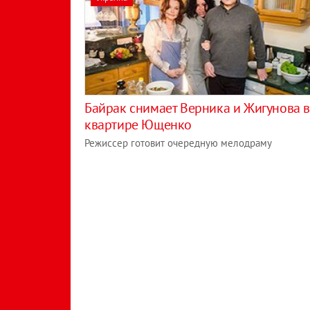
Байрак снимает Верника и Жигунова 
квартире Ющенко
Режиссер готовит очередную мелодраму