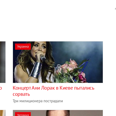
Украина
ю
Концерт Ани Лорак в Киеве пытались
сорвать
Три милиционера пострадали
Украина