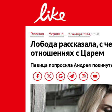
Главная
—
Украина
—
27 ноября 2014
, 12:50
Лобода рассказала, с ч
отношениях с Царем
Певица попросила Андрея покинуть