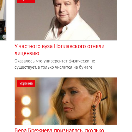
в
У частного вуза Поплавского отняли
лицензию
Оказалось, что университет физически не
существует, а только числится на бумаге
Украина
Вера Брежнева призналась, сколько