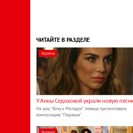
ЧИТАЙТЕ В РАЗДЕЛЕ
Украина
У Анны Седоковой украли новую песн
На шоу "Хочу к Меладзе" певица презентовала
композицию "Пираньи"
Украина