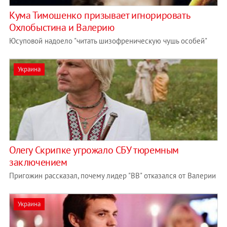
Кума Тимошенко призывает игнорировать
Охлобыстина и Валерию
Юсуповой надоело "читать шизофреническую чушь особей"
Украина
Олегу Скрипке угрожало СБУ тюремным
заключением
Пригожин рассказал, почему лидер "ВВ" отказался от Валерии
Украина