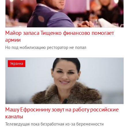
Майор запаса Тищенко финансово помогает
армии
Но под мобилизацию ресторатор не попал
Украина
Машу Ефросинину зовут на работу российские
каналы
Телеведущая пока безработная из-за беременности