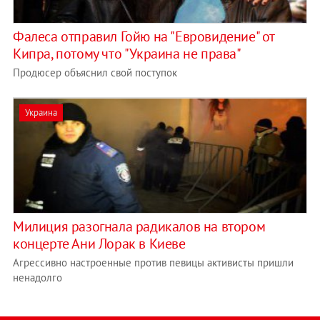
Фалеса отправил Гойю на "Евровидение" от
Кипра, потому что "Украина не права"
Продюсер объяснил свой поступок
Украина
Милиция разогнала радикалов на втором
концерте Ани Лорак в Киеве
Агрессивно настроенные против певицы активисты пришли
ненадолго