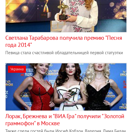
Светлана Тарабарова получила премию "Песня
года 2014"
Певица стала счастливой обладательницей первой статуэтки
Украина
Лорак, Брежнева и "ВИА Гра" получили "Золотой
граммофон" в Москве
Также среди гостей были Иосиф Кобзон, Валерия, Дима Билан,