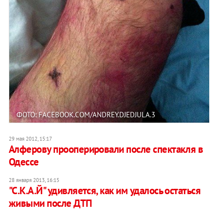
ФОТО: FACEBOOK.COM/ANDREY.DJEDJULA.3
29 мая 2012, 15:17
Алферову прооперировали после спектакля в
Одессе
28 января 2013, 16:15
"С.К.А.Й" удивляется, как им удалось остаться
живыми после ДТП