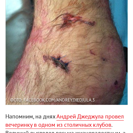
ФОТО: FACEBOOK.COM/ANDREY.DJEDJULA.3
Напомним, на днях
Андрей Джеджула провел
вечеринку в одном из столичных клубов
.
Ведущий выглядел весьма жизнерадостным, а