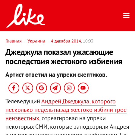
Главная
—
Украина
—
4 декабря 2014
, 10:03
Джеджула показал ужасающие
последствия жестокого избиения
Артист ответил на упреки скептиков.
Телеведущий
Андрей Джеджула, которого
несколько недель назад жестоко избили трое
неизвестных
, отреагировал на упреки
некоторых СМИ, которые заподозрили Андрея
в не подлинности инцидента с избиением. На