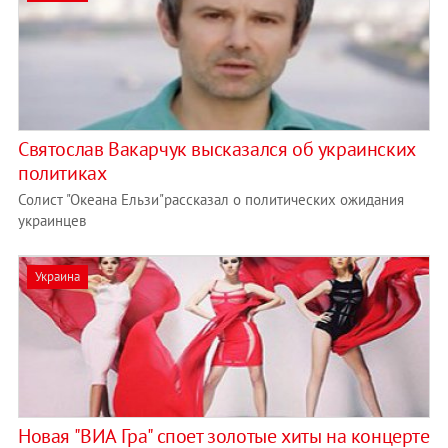
Святослав Вакарчук высказался об украинских
политиках
Солист "Океана Ельзи"рассказал о политических ожидания
украинцев
Украина
Новая "ВИА Гра" споет золотые хиты на концерте