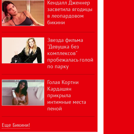
Кендалл Дженнер
засветила ягодицы
в леопардовом
бикини
Звезда фильма
"Девушка без
комплексов"
пробежалась голой
по парку
Голая Кортни
Кардашян
прикрыла
интимные места
пеной
Еще Бикини!