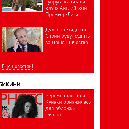
супруга капитана
клуба Английской
Премьер-Лиги
Дядю президента
Сирии будут судить
за мошенничество
Еще новостей!
БИКИНИ
Беременная Тина
Кунаки обнажилась
для обложки
глянца