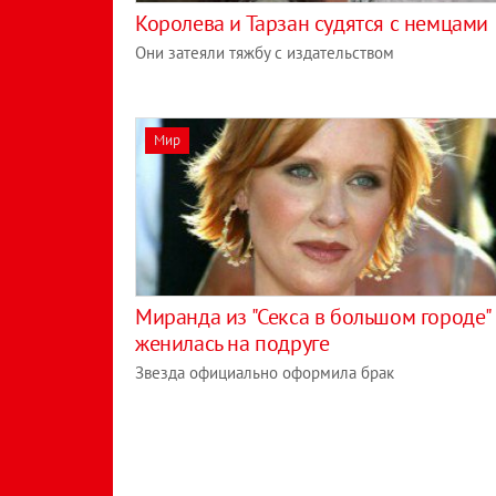
Королева и Тарзан судятся с немцами
Они затеяли тяжбу с издательством
Мир
Миранда из "Секса в большом городе"
женилась на подруге
Звезда официально оформила брак