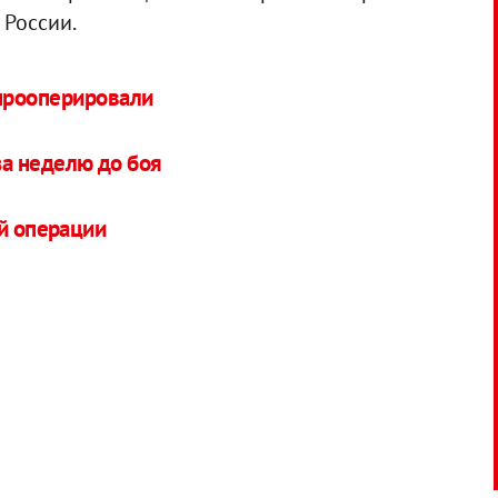
 России.
прооперировали
а неделю до боя
ой операции