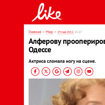
Главная
—
Мир
—
29 мая 2012
, 15:17
Алферову проопериров
Одессе
Актриса сломала ногу на сцене.