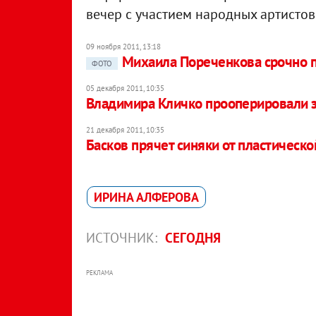
вечер с участием народных артистов
09 ноября 2011, 13:18
Михаила Пореченкова срочно 
ФОТО
05 декабря 2011, 10:35
Владимира Кличко прооперировали з
21 декабря 2011, 10:35
Басков прячет синяки от пластическ
ИРИНА АЛФЕРОВА
ИСТОЧНИК:
СЕГОДНЯ
РЕКЛАМА