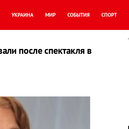
УКРАИНА
МИР
СОБЫТИЯ
СПОРТ
али после спектакля в