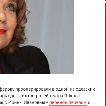
ферову прооперировали в одной из одесских
тарь одесских гастролей театра "Школа
ая, у Ирины Ивановны –
двойной перелом
и