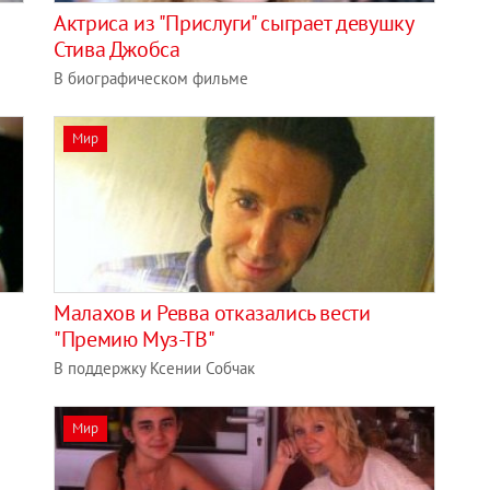
Актриса из "Прислуги" сыграет девушку
Стива Джобса
В биографическом фильме
Мир
Малахов и Ревва отказались вести
"Премию Муз-ТВ"
В поддержку Ксении Собчак
Мир