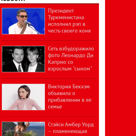
Президент
Туркменистана
исполнил рэп в
честь своего коня
Сеть взбудоражило
фото Леонардо Ди
Каприо со
взрослым "сыном"
Виктория Бекхэм
объявила о
прибавлении в ее
семье
Стэйси Амбер Уорд
– пламенеющая