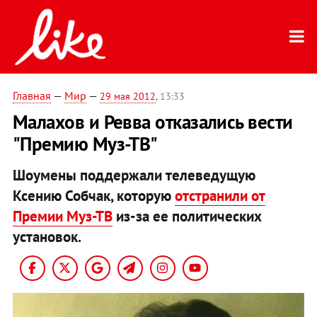
Главная
—
Мир
—
29 мая 2012
, 13:33
Малахов и Ревва отказались вести
"Премию Муз-ТВ"
Шоумены поддержали телеведущую
Ксению Собчак, которую
отстранили от
Премии Муз-ТВ
из-за ее политических
установок.