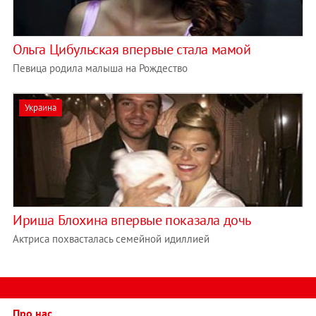
Ольга Цибульская впервые стала мамой
Певица родила малыша на Рождество
Украина
Ириша Блохина впервые показала дочь
Актриса похвасталась семейной идиллией
Про нас