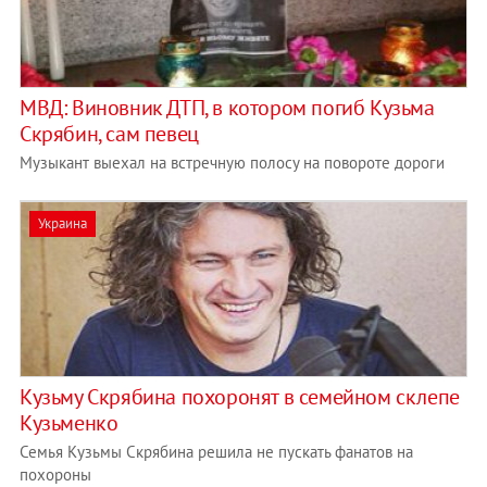
МВД: Виновник ДТП, в котором погиб Кузьма
Скрябин, сам певец
Музыкант выехал на встречную полосу на повороте дороги
Украина
Кузьму Скрябина похоронят в семейном склепе
Кузьменко
Семья Кузьмы Скрябина решила не пускать фанатов на
похороны