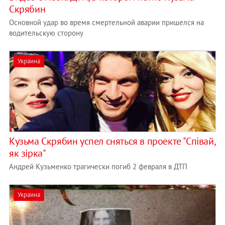
Скрябин
Основной удар во время смертельной аварии пришелся на
водительскую сторону
Украина
Кузьма Скрябин успел сняться в проекте "Співай,
як зірка"
Андрей Кузьменко трагически погиб 2 февраля в ДТП
Украина