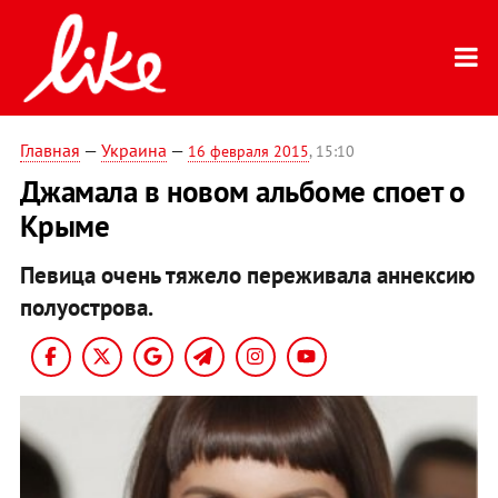
Главная
—
Украина
—
16 февраля 2015
, 15:10
Джамала в новом альбоме споет о
Крыме
Певица очень тяжело переживала аннексию
полуострова.