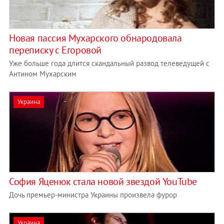
Новая пассия Мухарского обнародовала
переписку с Егоровой
Уже больше года длится скандальный развод телеведущей с
Антином Мухарским
Украина
София Яценюк стала новой звездой YouTube
Дочь премьер-министра Украины произвела фурор
Украина