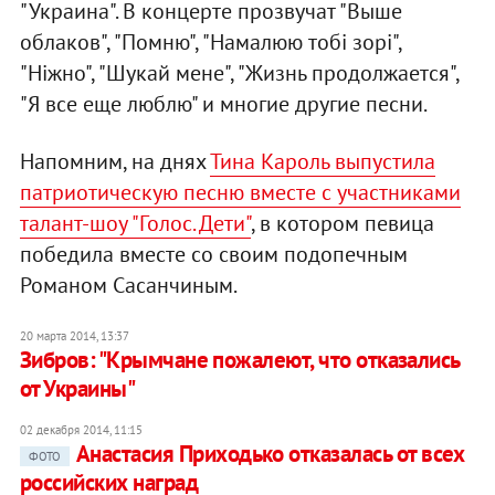
"Украина". В концерте прозвучат "Выше
облаков", "Помню", "Намалюю тобi зорi",
"Нiжно", "Шукай мене", "Жизнь продолжается",
"Я все еще люблю" и многие другие песни.
Напомним, на днях
Тина Кароль выпустила
патриотическую песню вместе с участниками
талант-шоу "Голос. Дети"
, в котором певица
победила вместе со своим подопечным
Романом Сасанчиным.
20 марта 2014, 13:37
Зибров: "Крымчане пожалеют, что отказались
от Украины"
02 декабря 2014, 11:15
Анастасия Приходько отказалась от всех
ФОТО
российских наград