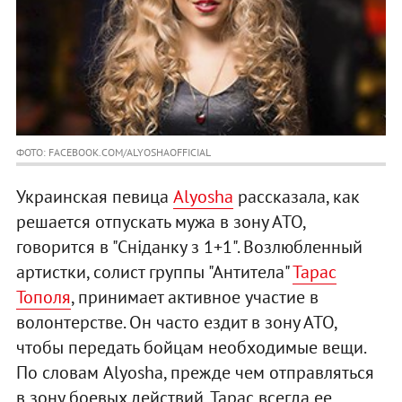
ФОТО: FACEBOOK.COM/ALYOSHAOFFICIAL
Украинская певица
Alyosha
рассказала, как
решается отпускать мужа в зону АТО,
говорится в "Сніданку з 1+1". Возлюбленный
артистки, солист группы "Антитела"
Тарас
Тополя
, принимает активное участие в
волонтерстве. Он часто ездит в зону АТО,
чтобы передать бойцам необходимые вещи.
По словам Alyosha, прежде чем отправляться
в зону боевых действий, Тарас всегда ее