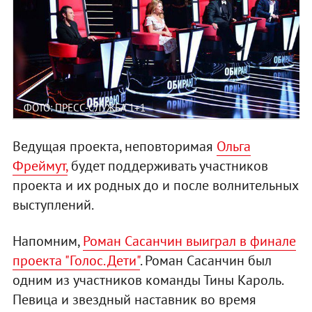
ФОТО: ПРЕСС-СЛУЖБА 1+1
Ведущая проекта, неповторимая
Ольга
Фреймут,
будет поддерживать участников
проекта и их родных до и после волнительных
выступлений.
Напомним,
Роман Сасанчин выиграл в финале
проекта "Голос. Дети"
. Роман Сасанчин был
одним из участников команды Тины Кароль.
Певица и звездный наставник во время