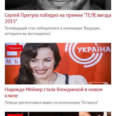
Сергей Притула победил на премии "ТЕЛЕзвезда
2015"
Телеведущий стал победителем в номинации "Ведущие,
которыми вы восхищались"
Украина
Надежда Мейхер стала блондинкой в новом
клипе
Певица презентовала видео на композицию "Останься"