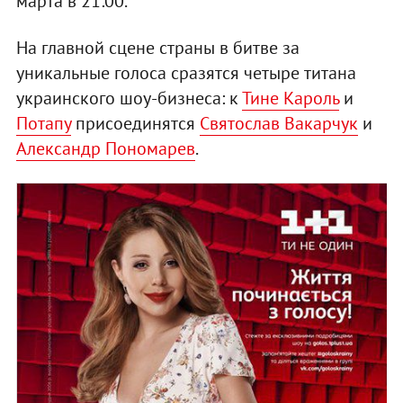
марта в 21:00.
На главной сцене страны в битве за
уникальные голоса сразятся четыре титана
украинского шоу-бизнеса: к
Тине Кароль
и
Потапу
присоединятся
Святослав Вакарчук
и
Александр Пономарев
.