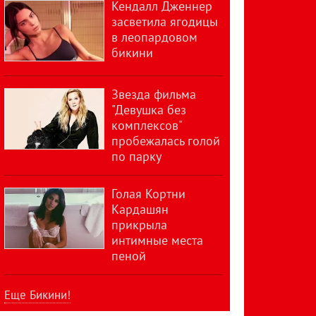
Кендалл Дженнер
засветила ягодицы
в леопардовом
бикини
Звезда фильма
"Девушка без
комплексов"
пробежалась голой
по парку
Голая Кортни
Кардашян
прикрыла
интимные места
пеной
Еще Бикини!