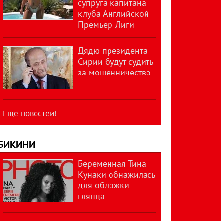
супруга капитана
клуба Английской
Премьер-Лиги
Дядю президента
Сирии будут судить
за мошенничество
Еще новостей!
БИКИНИ
Беременная Тина
Кунаки обнажилась
для обложки
глянца