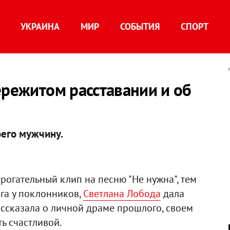
УКРАИНА
МИР
СОБЫТИЯ
СПОРТ
ережитом расставании и об
оего мужчину.
огательный клип на песню "Не нужна", тем
га у поклонников,
Светлана Лобода
дала
ассказала о личной драме прошлого, своем
ь счастливой.