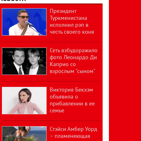
Президент
Туркменистана
исполнил рэп в
честь своего коня
Сеть взбудоражило
фото Леонардо Ди
Каприо со
взрослым "сыном"
Виктория Бекхэм
объявила о
прибавлении в ее
семье
Стэйси Амбер Уорд
– пламенеющая