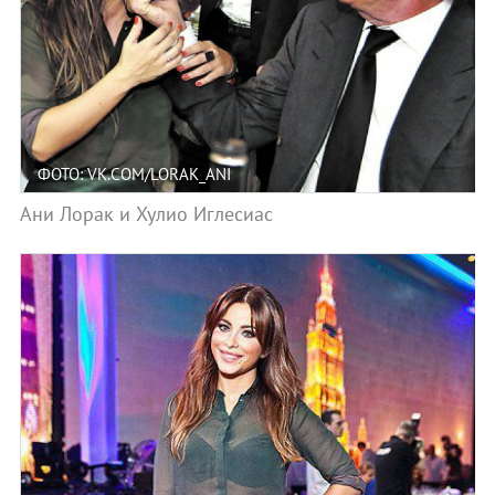
ФОТО: VK.COM/LORAK_ANI
Ани Лорак и Хулио Иглесиас