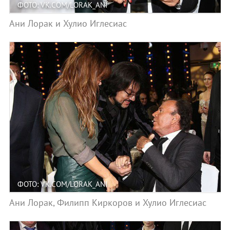
ФОТО: VK.COM/LORAK_ANI
Ани Лорак и Хулио Иглесиас
ФОТО: VK.COM/LORAK_ANI
Ани Лорак, Филипп Киркоров и Хулио Иглесиас