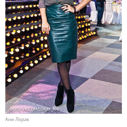
ФОТО: VK.COM/LORAK_ANI
Ани Лорак