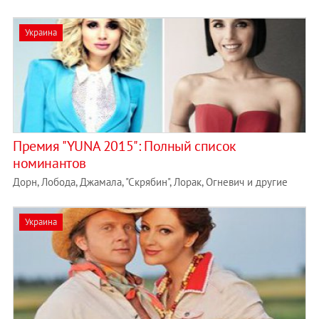
Украина
Премия "YUNA 2015": Полный список
номинантов
Дорн, Лобода, Джамала, "Скрябин", Лорак, Огневич и другие
Украина