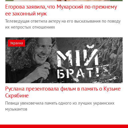
Егорова заявила, что Мухарский по-прежнему
ее законный муж
Телеведущая ответила актеру на его высказывания по поводу
их непростых отношениях
Украина
Руслана презентовала фильм в память о Кузьме
Скрябине
Певица увековечила память одного из лучших украинских
музыкантов