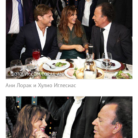
ФОТО: VK.COM/LORAK_ANI
Ани Лорак и Хулио Иглесиас