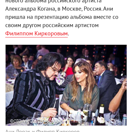
нового альбома российского артиста
Александра Когана, в Москве, Россия. Ани
пришла на презентацию альбома вместе со
своим другом российским артистом
Филиппом Киркоровым
.
ФОТО: VK.COM/LORAK_ANI
Ани Лорак и Филипп Киркоров