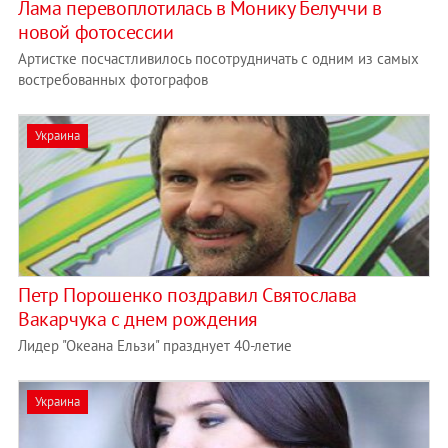
Лама перевоплотилась в Монику Белуччи в
новой фотосессии
Артистке посчастливилось посотрудничать с одним из самых
востребованных фотографов
Украина
Петр Порошенко поздравил Святослава
Вакарчука с днем рождения
Лидер "Океана Ельзи" празднует 40-летие
Украина