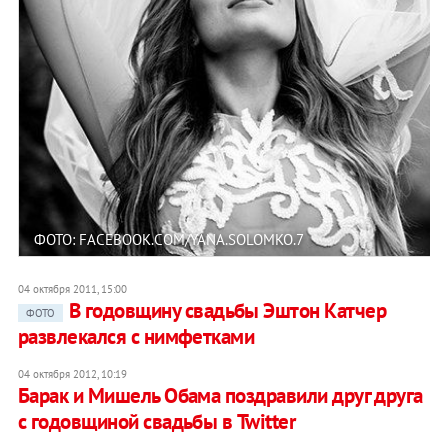
ФОТО: FACEBOOK.COM/YANA.SOLOMKO.7
04 октября 2011, 15:00
В годовщину свадьбы Эштон Катчер
ФОТО
развлекался с нимфетками
04 октября 2012, 10:19
Барак и Мишель Обама поздравили друг друга
с годовщиной свадьбы в Twitter