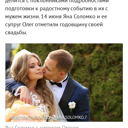
делится с поклонниками подробностями
подготовки к радостному событию в их с
мужем жизни. 14 июня Яна Соломко и ее
супруг Олег отметили годовщину своей
свадьбы.
ФОТО: FACEBOOK.COM/YANA.SOLOMKO.7
Яна Соломко с супругом Олегом