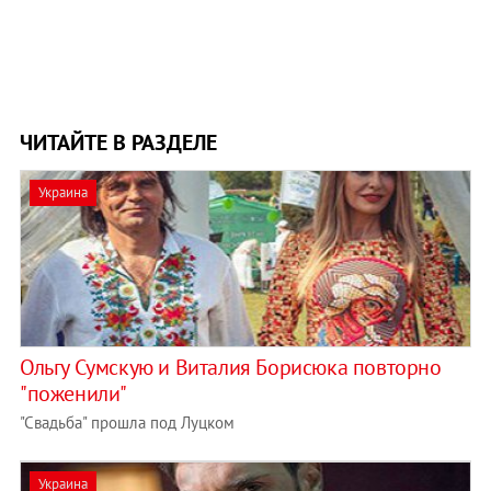
ЧИТАЙТЕ В РАЗДЕЛЕ
Украина
Ольгу Сумскую и Виталия Борисюка повторно
"поженили"
"Свадьба" прошла под Луцком
Украина