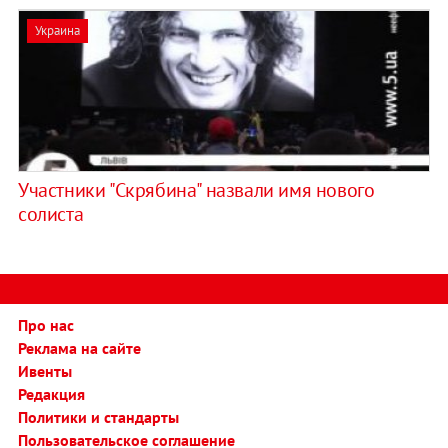
Украина
Участники "Скрябина" назвали имя нового
солиста
Про нас
Реклама на сайте
Ивенты
Редакция
Политики и стандарты
Пользовательское соглашение