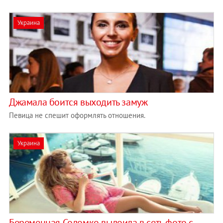
Украина
Джамала боится выходить замуж
Певица не спешит оформлять отношения.
Украина
Беременная Соломко вылоила в сеть фото с