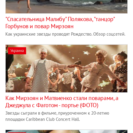
"Спасательница Малибу" Полякова, "танцор"
Горбунов и повар Мирзоян
Как украинские звезды проводят Рождество. Обзор соцсетей.
Украина
Как Мирзоян и Матвиенко стали поварами, а
Джеджула с Фаготом - портье (ФОТО)
Звезды сыграли в фильме, приуроченном к 20-летию
площадки Caribbean Club Concert Hall.