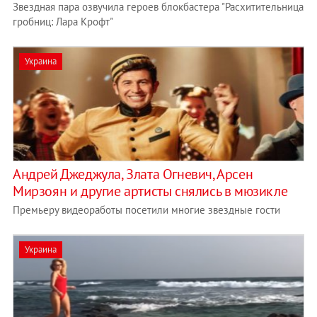
Звездная пара озвучила героев блокбастера "Расхитительница
гробниц: Лара Крофт"
Украина
Андрей Джеджула, Злата Огневич, Арсен
Мирзоян и другие артисты снялись в мюзикле
Премьеру видеоработы посетили многие звездные гости
Украина