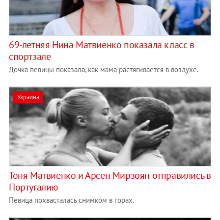
69-летняя Нина Матвиенко показала класс в
спортзале
Дочка певицы показала, как мама растягивается в воздухе.
Украина
Тоня Матвиенко и Арсен Мирзоян отправились в
Португалию
Певица похвасталась снимком в горах.