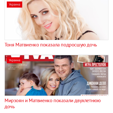
Украина
Тоня Матвиенко показала подросшую дочь
Украина
Мирзоян и Матвиенко показали двухлетнюю
дочь