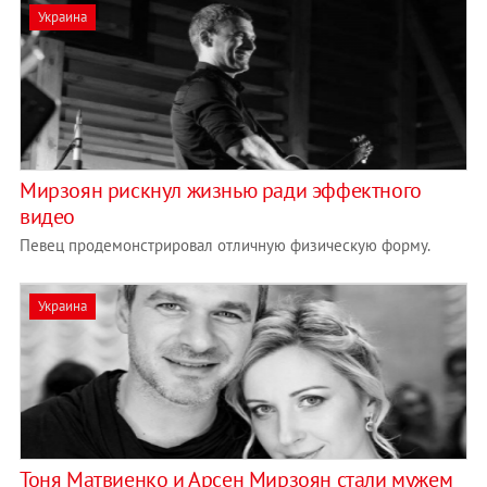
Украина
Мирзоян рискнул жизнью ради эффектного
видео
Певец продемонстрировал отличную физическую форму.
Украина
Тоня Матвиенко и Арсен Мирзоян стали мужем