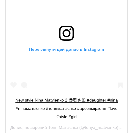
Переглянути цей допис в Instagram
New style Nina Matvienko 2 😎😇🤟🏻 #daughter #nina
#нінаматвієнко #тоняматвієнко #арсенмірзоян #love
#style #girl
Допис, поширений
Тоня Матвієнко
(@tonya_matvienko)
4 Гру 