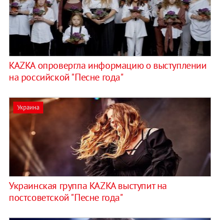
KAZKA опровергла информацию о выступлении
на российской "Песне года"
Украина
Украинская группа KAZKA выступит на
постсоветской "Песне года"