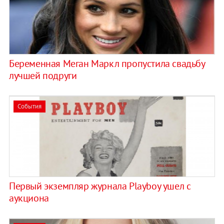
Беременная Меган Маркл пропустила свадьбу
лучшей подруги
События
Первый экземпляр журнала Playboy ушел с
аукциона