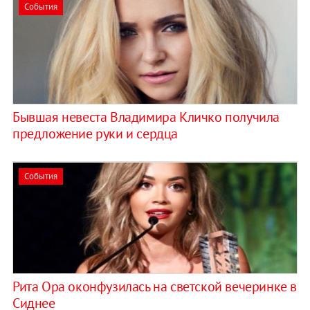
События
Бывшая невеста Владимира Кличко получила
предложение руки и сердца
События
Рита Ора оконфузилась на светской вечеринке в
Сиднее