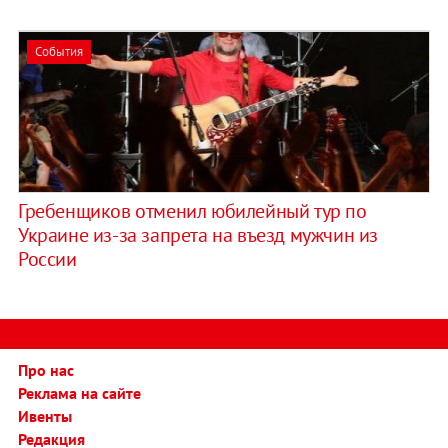
События
Гребенщиков отменил юбилейный тур по
Украине из-за запрета на въезд мужчин из
России
Про нас
Реклама на сайте
Ивенты
Редакция