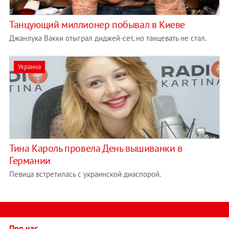
Танцующий миллионер побывал в Киеве
Джанлука Вакки отыграл диджей-сет, но танцевать не стал.
Украина
Тина Кароль провела День вышиванки в
Германии
Певица встретилась с украинской диаспорой.
Про нас