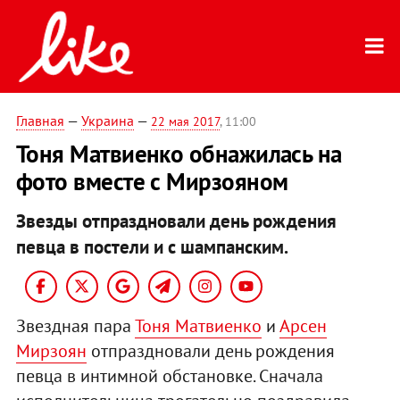
Главная
—
Украина
—
22 мая 2017
, 11:00
Тоня Матвиенко обнажилась на
фото вместе с Мирзояном
Звезды отпраздновали день рождения
певца в постели и с шампанским.
Звездная пара
Тоня Матвиенко
и
Арсен
Мирзоян
отпраздновали день рождения
певца в интимной обстановке. Сначала