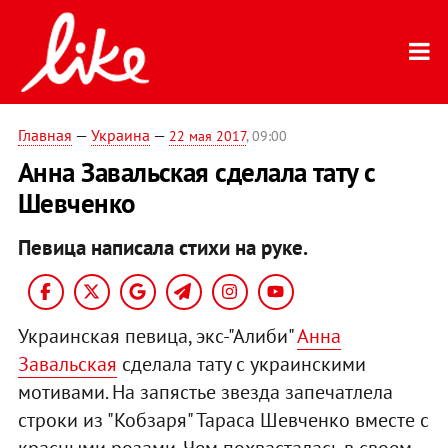
Главная
—
Украина
—
22 мая 2017
, 09:00
Анна Завальская сделала тату с
Шевченко
Певица написала стихи на руке.
Украинская певица, экс-"Алиби"
Анна
Завальская
сделала тату с украинскими
мотивами. На запястье звезда запечатлела
строки из "Кобзаря" Тараса Шевченко вместе с
красными розами. Чем похвасталась в своем