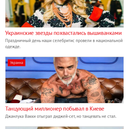
Украинские звезды похвастались вышиванками
Праздничный день наши селебритис провели в национальной
одежде.
Украина
Танцующий миллионер побывал в Киеве
Джанлука Вакки отыграл диджей-сет, но танцевать не стал.