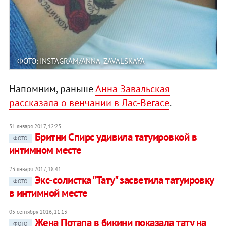
ФОТО: INSTAGRAM/ANNA_ZAVALSKAYA
Напомним, раньше
Анна Завальская
рассказала о венчании в Лас-Вегасе
.
31 января 2017, 12:23
Бритни Спирс удивила татуировкой в
ФОТО
интимном месте
23 января 2017, 18:41
Экс-солистка "Тату" засветила татуировку
ФОТО
в интимной месте
05 сентября 2016, 11:13
Жена Потапа в бикини показала тату на
ФОТО