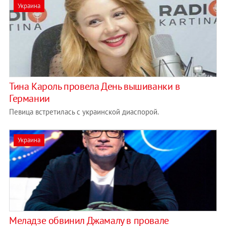
Украина
Тина Кароль провела День вышиванки в
Германии
Певица встретилась с украинской диаспорой.
Украина
Меладзе обвинил Джамалу в провале