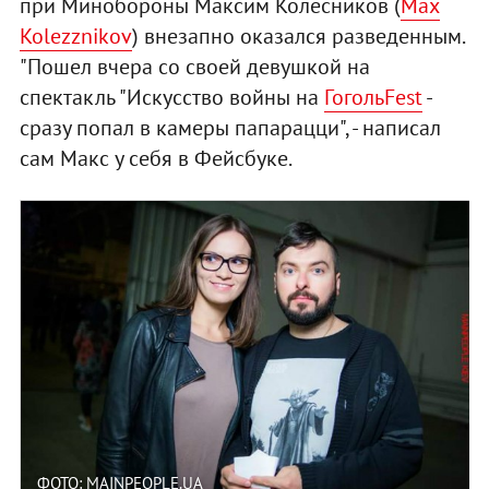
при Минобороны Максим Колесников (
Max
Kolezznikov
) внезапно оказался разведенным.
"Пошел вчера со своей девушкой на
спектакль "Искусство войны на
ГогольFest
-
сразу попал в камеры папарацци", - написал
сам Макс у себя в Фейсбуке.
ФОТО: MAINPEOPLE.UA