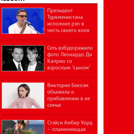
Президент
Туркменистана
исполнил рэп в
честь своего коня
Сеть взбудоражило
фото Леонардо Ди
Каприо со
взрослым "сыном"
Виктория Бекхэм
объявила о
прибавлении в ее
семье
Стэйси Амбер Уорд
– пламенеющая