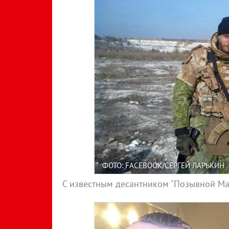
ФОТО: FACEBOOK/СЕРГЕЙ ЛАРЬКИН
С известным десантником "Позывной Ма