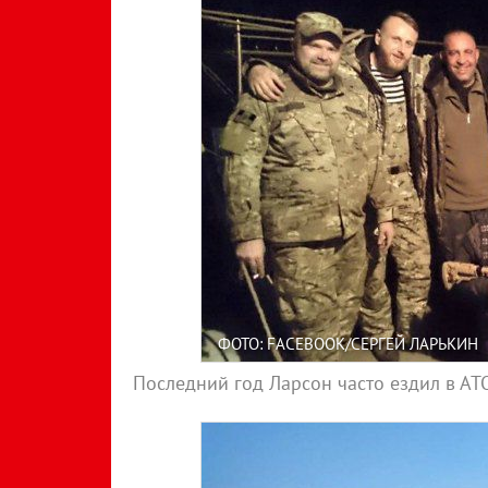
ФОТО: FACEBOOK/СЕРГЕЙ ЛАРЬКИН
Последний год Ларсон часто ездил в АТО