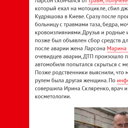
Ларсон скончался от
травм, получен
который ехал на мотоцикле, сбил дж
Кудряшова в Киеве. Сразу после пр
больницу с травмами таза, бедра, м
кровоизлияниями. Друзья и родные 
позже был объявлен сбор средств дл
после аварии жена Ларсона
Марина 
очевидцев аварии, ДТП произошло п
автомобиля попытался скрыться с ме
Позже родственники выяснили, что 
рулем была другая женщина. По
инф
совершила Ирина Скляренко, врач и
косметологии.