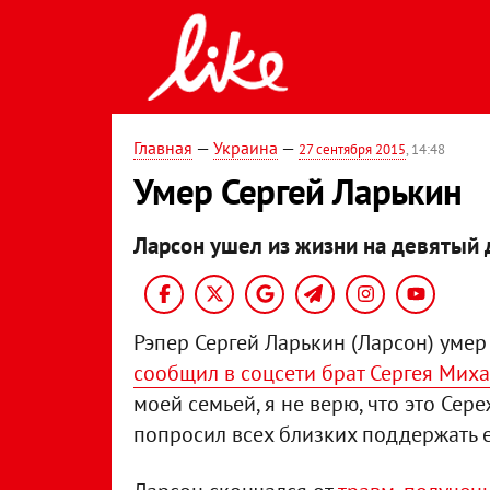
Главная
—
Украина
—
27 сентября 2015
, 14:48
Умер Сергей Ларькин
Ларсон ушел из жизни на девятый 
Рэпер Сергей Ларькин (Ларсон) умер
сообщил в соцсети брат Сергея Мих
моей семьей, я не верю, что это Сере
попросил всех близких поддержать е