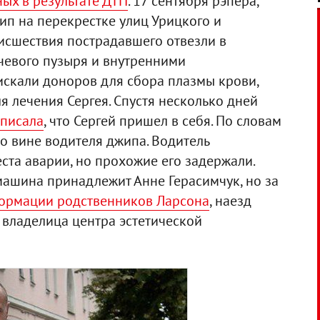
ных в результате ДТП
. 17 сентября рэпера,
ип на перекрестке улиц Урицкого и
оисшествия пострадавшего отвезли в
очевого пузыря и внутренними
искали доноров для сбора плазмы крови,
я лечения Сергея. Спустя несколько дней
писала
, что Сергей пришел в себя. По словам
о вине водителя джипа. Водитель
ста аварии, но прохожие его задержали.
машина принадлежит Анне Герасимчук, но за
ормации родственников Ларсона
, наезд
 владелица центра эстетической