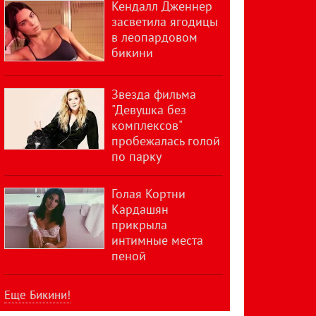
Кендалл Дженнер
засветила ягодицы
в леопардовом
бикини
Звезда фильма
"Девушка без
комплексов"
пробежалась голой
по парку
Голая Кортни
Кардашян
прикрыла
интимные места
пеной
Еще Бикини!