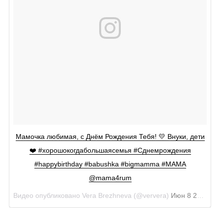
Мамочка любимая, с Днём Рождения Тебя! 💛 Внуки, дети
❤️ #хорошокогдабольшаясемья #Сднемрождения
#happybirthday #babushka #bigmamma #МАМА
@mama4rum
Видео опубликовано Vera Brezhneva (@ververa)
Июн 8 2016 в 11:59 PDT