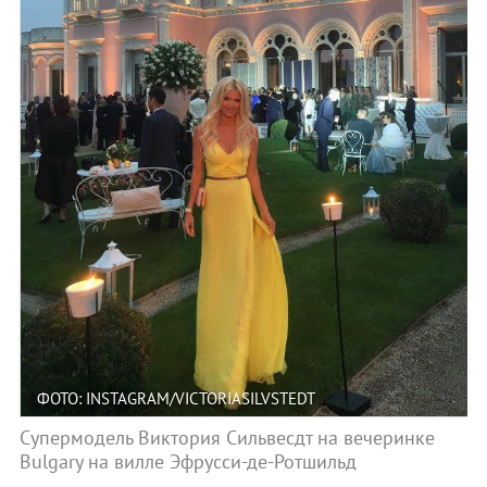
ФОТО: INSTAGRAM/VICTORIASILVSTEDT
Супермодель Виктория Сильвесдт на вечеринке
Bulgary на вилле Эфрусси-де-Ротшильд