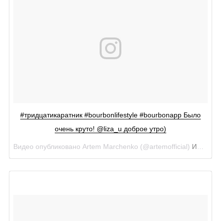
#тридцатикаратник #bourbonlifestyle #bourbonapp Было
очень круто! @liza_u доброе утро)
Видео опубликовано Artem Marchenko (@artemofficial)
Июн 12 2016 в 4:10 PDT