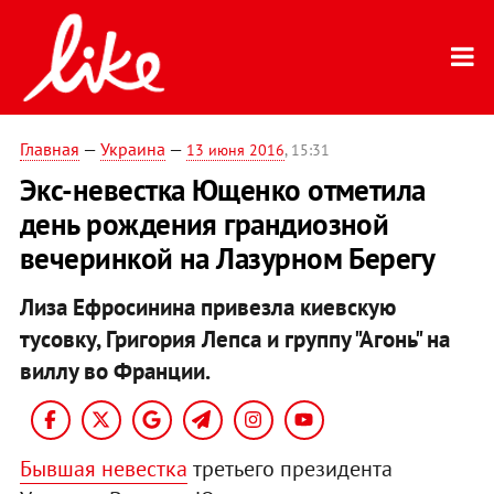
Главная
—
Украина
—
13 июня 2016
, 15:31
Экс-невестка Ющенко отметила
день рождения грандиозной
вечеринкой на Лазурном Берегу
Лиза Ефросинина привезла киевскую
тусовку, Григория Лепса и группу "Агонь" на
виллу во Франции.
Бывшая невестка
третьего президента