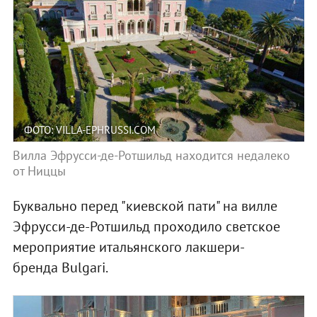
ФОТО: VILLA-EPHRUSSI.COM
Вилла Эфрусси-де-Ротшильд находится недалеко
от Ниццы
Буквально перед "киевской пати" на вилле
Эфрусси-де-Ротшильд проходило светское
мероприятие итальянского лакшери-
бренда Bulgari.