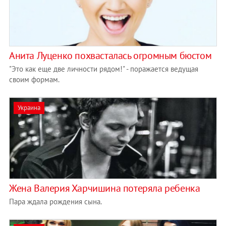
Анита Луценко похвасталась огромным бюстом
"Это как еще две личности рядом!" - поражается ведущая
своим формам.
Украина
Жена Валерия Харчишина потеряла ребенка
Пара ждала рождения сына.