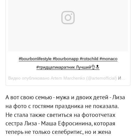
#bourbonlifestyle #bourbonapp #rotschild #monaco
#тридцатикаратник Лучший👌🔝
Видео опубликовано Artem Marchenko (@artemofficial)
Июн 11 2016 в 9:22 PDT
А вот свою семью - мужа и двоих детей - Лиза
на фото с гостями праздника не показала.
Не стала также светиться на фотоотчетах
сестра Лиза - Маша Ефросинина, которая
теперь не только селебритис, но и жена