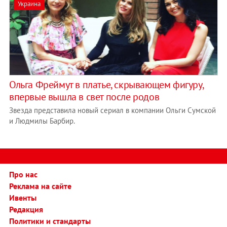
Украина
Ольга Фреймут в платье, скрывающем фигуру,
впервые вышла в свет после родов
Звезда представила новый сериал в компании Ольги Сумской
и Людмилы Барбир.
Про нас
Реклама на сайте
Ивенты
Редакция
Политики и стандарты