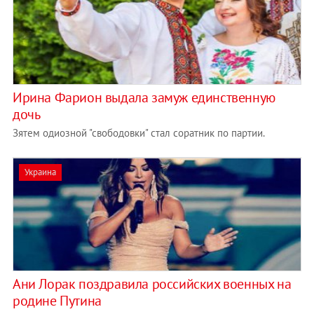
Ирина Фарион выдала замуж единственную
дочь
Зятем одиозной "свободовки" стал соратник по партии.
Украина
Ани Лорак поздравила российских военных на
родине Путина