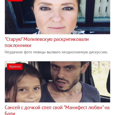
"Старую" Могилевскую раскритиковали
поклонники
Неудачное фото певицы вызвало неоднозначную дискуссию.
Украина
Сансей с дочкой спел свой "Манифест любви" на
Бали