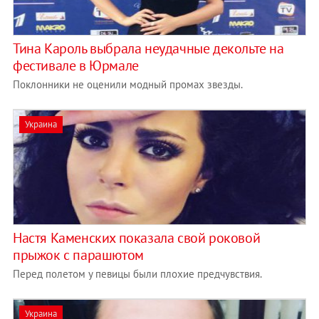
Тина Кароль выбрала неудачные декольте на
фестивале в Юрмале
Поклонники не оценили модный промах звезды.
Украина
Настя Каменских показала свой роковой
прыжок с парашютом
Перед полетом у певицы были плохие предчувствия.
Украина