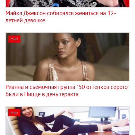
Майкл Джексон собирался жениться на 12-
летней девочке
Мир
Рианна и съемочная группа "50 оттенков серого"
были в Ницце в день теракта
Мир