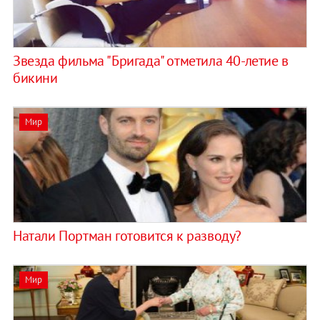
Звезда фильма "Бригада" отметила 40-летие в
бикини
Мир
Натали Портман готовится к разводу?
Мир